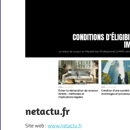
netactu.fr
Site web :
www.netactu.fr