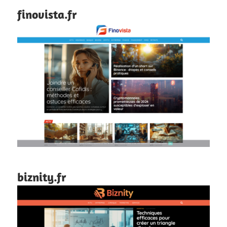
finovista.fr
biznity.fr