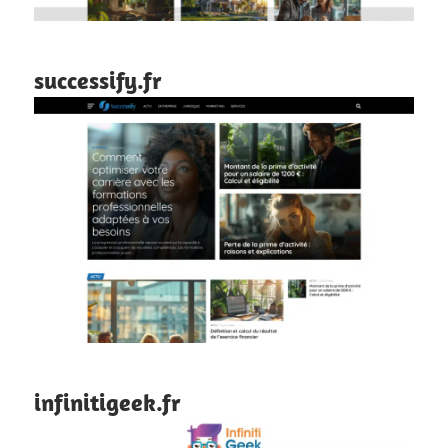
successify.fr
infinitigeek.fr